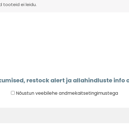
d tooteid ei leidu.
umised, restock alert ja allahindluste info o
Nõustun veebilehe andmekaitsetingimustega