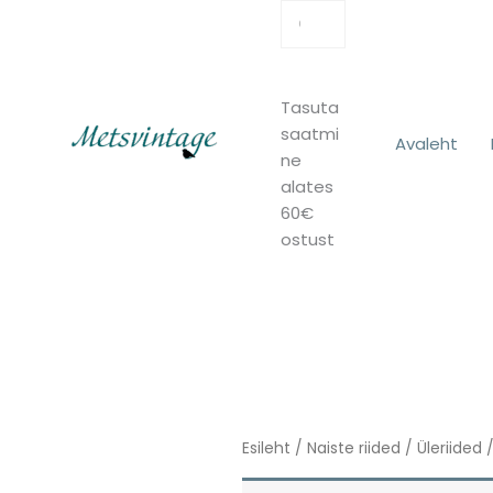
Tasuta
saatmi
Avaleht
ne
alates
60€
ostust
Esileht
/
Naiste riided
/
Üleriided
/