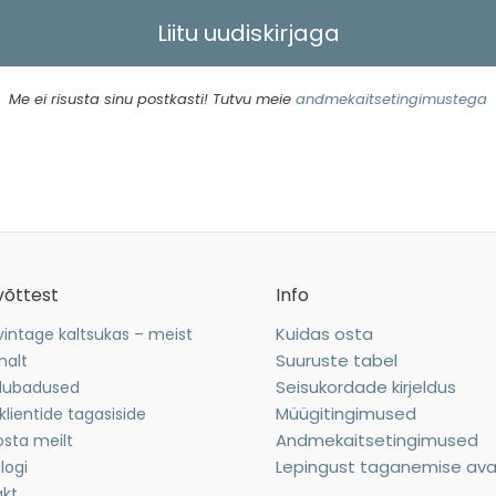
Me ei risusta sinu postkasti! Tutvu meie
andmekaitsetingimustega
võttest
Info
Kuidas osta
intage kaltsukas – meist
Suuruste tabel
malt
Seisukordade kirjeldus
 lubadused
Müügitingimused
klientide tagasiside
Andmekaitsetingimused
osta meilt
Lepingust taganemise ava
logi
akt