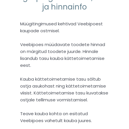
ja hinnainfo
Müügitingimused kehtivad Veebipoest
kaupade ostmisel.
Veebipoes müüdavate toodete hinnad
on märgitud toodete juurde. Hinnale
lisandub tasu kauba kättetoimetamise
eest.
Kauba kättetoimetamise tasu sõltub
ostja asukohast ning kättetoimetamise
viisist. Kättetoimetamise tasu kuvatakse
ostjale tellimuse vormistamisel.
Teave kauba kohta on esitatud
Veebipoes vahetult kauba juures.