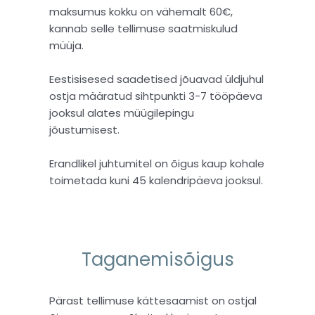
maksumus kokku on vähemalt 60€,
kannab selle tellimuse saatmiskulud
müüja.
Eestisisesed saadetised jõuavad üldjuhul
ostja määratud sihtpunkti 3-7 tööpäeva
jooksul alates müügilepingu
jõustumisest.
Erandlikel juhtumitel on õigus kaup kohale
toimetada kuni 45 kalendripäeva jooksul.
Taganemisõigus
Pärast tellimuse kättesaamist on ostjal