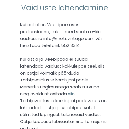
Vaidluste lahendamine
Kui ostjal on Veebipoe osas
pretensioone, tuleb need saata e-kirja
aadressile info@metsvintage.com või
helistada telefonil: 552 3314.
Kui ostja ja Veebipood ei suuda
lahendada vaidlust kokkuleppe teel, siis
on ostjal võimalik pöörduda
Tarbijavaidluste komisjoni poole.
Menetlustingimustega saab tutvuda
ning avaldust esitada
siin
.
Tarbijavaidluste komisjoni pädevuses on
lahendada ostja ja Veebipoe vahel
sõlmitud lepingust tulenevaid vaidlusi.
Ostja kaebuse läbivaatamine komisjonis
on tasuta.