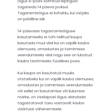
õigus e-poes sõlmitud lepingust
taganeda 14 päeva jooksul.
Taganemisõigus ei kohaldu, kui ostjaks
on juriidiline isik.
14-päevase tagastamisõiguse
kasutamiseks ei tohi tellitud kaupa
kasutada muul viisil kui on vajalik kauba
olemuses, omadustes ja toimimises
veendumiseks viisil nagu see on lubatud
kauba testimiseks füüsilises poes.
Kui kaupa on kasutatud muuks
otstarbeks kui on vajalik kauba olemuses,
omadustes ja toimimises veendumiseks
või sellel on kasutamise või kulumise
märke, on Veebipoel õigus alandada
tagastatavat tasu vastavalt kauba
väärtuse vähenemisele.