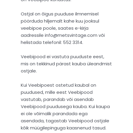
Ostjal on õigus puuduse ilmnemisel
pöörduda hiljemalt kahe kuu jooksul
veebipoe poole, saates e-kirja
aadressile info@metsvintage.com või
helistada telefonil: 552 3314.
Veebipood ei vastuta puuduste eest,
mis on tekkinud pärast kauba üleandmist
ostjale.
Kui Veebipoest ostetud kaubal on
puudused, mille eest Veebipood
vastutab, parandab või asendab
Veebipood puudusega kauba. Kui kaupa
ei ole võimalik parandada ega
asendada, tagastab Veebipood ostjale
kõik müügilepinguga kaasnenud tasud.