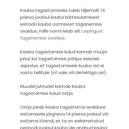
Kauba tagastamiseks tuleb hiljemalt 14
päeva jooksul kauba kättesaamisest
esitada kauba ostmisest taganemise
avaldus, mille vormi leiab siit:
Lepingust
taganemise avaldus
.
Kauba tagastamise kulud kannab müüja
juhul, kui tagastamise põhjus seisneb
asjaolus, et tagastamisele kuuluv asi ei
vasta tellitule (nt vale või defektiga asi).
Muudel juhtudel kannab kauba
tagastamise kulud ostja.
Ostja peab kauba tagastama avalduse
esitamisele järgneva 14 päeva jooksul või
esitama tõendi, et ta on eelnimetatud
perioodi jooksul kauba üle andnud kauba