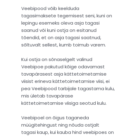
Veebipood võib keelduda
tagasimaksete tegemisest seni, kuni on
lepingu esemeks oleva asja tagasi
saanud või kuni ostja on esitanud
tõendid, et on asja tagasi saatnud,
sõltuvalt sellest, kumb toimub varem.
Kui ostja on sõnaselgelt valinud
Veebipoe pakutud kõige odavamast
tavapärasest asja kättetoimetamise
viisist erineva kättetoimetamise viisi, ei
pea Veebipood tarbijale tagastama kulu,
mis ületab tavapärase
kättetoimetamise viisiga seotud kulu.
Veebipoel on õigus taganeda
müügitehingust ning nõuda ostjalt
tagasi kaup, kui kauba hind veebipoes on