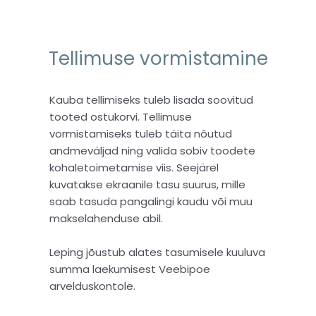
Tellimuse vormistamine
Kauba tellimiseks tuleb lisada soovitud
tooted ostukorvi. Tellimuse
vormistamiseks tuleb täita nõutud
andmeväljad ning valida sobiv toodete
kohaletoimetamise viis. Seejärel
kuvatakse ekraanile tasu suurus, mille
saab tasuda pangalingi kaudu või muu
makselahenduse abil.
Leping jõustub alates tasumisele kuuluva
summa laekumisest Veebipoe
arvelduskontole.