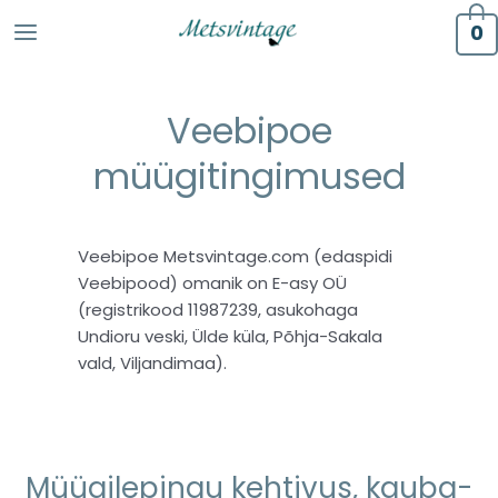
0
Veebipoe
müügitingimused
Veebipoe Metsvintage.com (edaspidi
Veebipood) omanik on E-asy OÜ
(registrikood 11987239, asukohaga
Undioru veski, Ülde küla, Põhja-Sakala
vald, Viljandimaa).
Müügilepingu kehtivus, kauba-