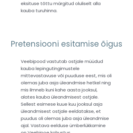
eksituse tõttu märgitud oluliselt alla
kauba turuhinna.
Pretensiooni esitamise õigus
Veebipood vastutab ostjale müüdud
kauba lepingutingimustele
mittevastavuse või puuduse eest, mis oli
olemas juba asja üleandmise hetkel ning
mis ilmneb kuni kahe aasta jooksul,
alates kauba üleandmisest ostjale.
Sellest esimese kuue kuu jooksul asja
üleandmisest ostjale eeldatakse, et
puudus oli olemas juba asja üleandmise
ajal. Vastava eelduse ümberlükkamine
on Veebipoe kohustus.