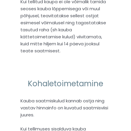
Kui tellitud kaupa ei ole võimalik tarnida
seoses kauba lõppemisega või muul
põhjusel, teavitatakse sellest ostjat
esimesel võimalusel ning tagastatakse
tasutud raha (sh kauba
kättetoimetamise kulud) viivitamata,
kuid mitte hiljem kui 14 päeva jooksul
teate saatmisest.
Kohaletoimetamine
Kauba saatmiskulud kannab ostja ning
vastav hinnainfo on kuvatud saatmisviisi
juures.
Kui tellimuses sisalduva kauba