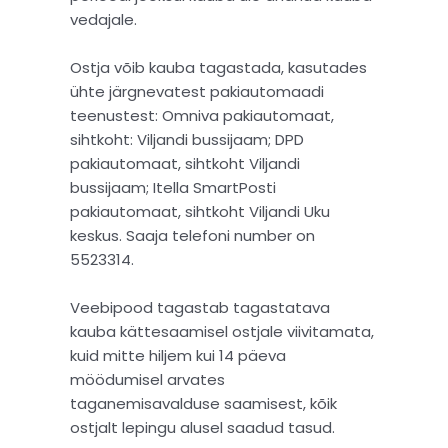
vedajale.
Ostja võib kauba tagastada, kasutades
ühte järgnevatest pakiautomaadi
teenustest:
Omniva pakiautomaat,
sihtkoht: Viljandi bussijaam; DPD
pakiautomaat, sihtkoht Viljandi
bussijaam; Itella SmartPosti
pakiautomaat, sihtkoht Viljandi Uku
keskus. Saaja telefoni number on
5523314.
Veebipood tagastab tagastatava
kauba kättesaamisel ostjale viivitamata,
kuid mitte hiljem kui 14 päeva
möödumisel arvates
taganemisavalduse saamisest, kõik
ostjalt lepingu alusel saadud tasud.