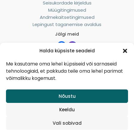
Seisukordade kirjeldus
Müügitingimused
Andmekaitsetingimused
Lepingust taganemise avaldus
Jälgi meid
Halda küpsiste seadeid
Me kasutame oma lehel küpsiseid või sarnaseid
Suhtle meiega
tehnoloogiaid, et pakkuda teile oma lehel parimat
messengeris
võimalikku kogemust.
Nõustu
Keeldu
+372 552 3314
info@metsvintage.com
Vali sobivad
©
2026 Metsvintage