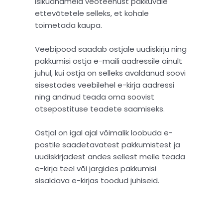
isikuandmeid veoteenust pakkuvale
ettevõtetele selleks, et kohale
toimetada kaupa.
Veebipood saadab ostjale uudiskirju ning
pakkumisi ostja e-maili aadressile ainult
juhul, kui ostja on selleks avaldanud soovi
sisestades veebilehel e-kirja aadressi
ning andnud teada oma soovist
otsepostituse teadete saamiseks.
Ostjal on igal ajal võimalik loobuda e-
postile saadetavatest pakkumistest ja
uudiskirjadest andes sellest meile teada
e-kirja teel või järgides pakkumisi
sisaldava e-kirjas toodud juhiseid.