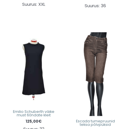
Suurus: XXL
Suurus: 36
Emilio Schuberth väike
must 60ndate kleit
125,00
€
Escada tumepruunid
teksa põlvpüksid
Suurus: 32