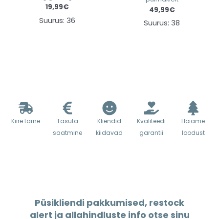
19,99
€
49,99
€
Suurus: 36
Suurus: 38
Kasutatud riiete müük
Metsvintage e-poes
Kiire tarne
Tasuta
Kliendid
Kvaliteedi
Hoiame
saatmine
kiidavad
garantii
loodust
Püsikliendi pakkumised, restock
alert ja allahindluste info otse sinu