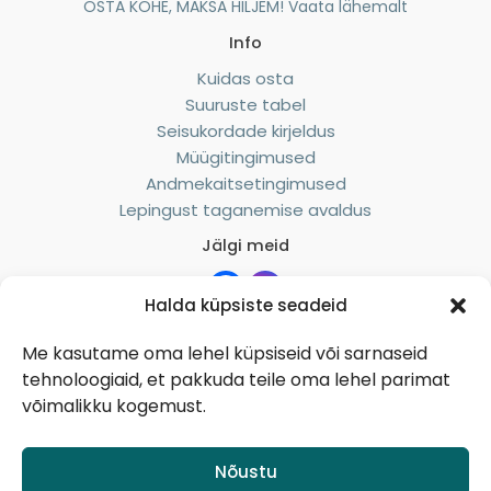
OSTA KOHE, MAKSA HILJEM! Vaata lähemalt
Info
Kuidas osta
Suuruste tabel
Seisukordade kirjeldus
Müügitingimused
Andmekaitsetingimused
Lepingust taganemise avaldus
Jälgi meid
Halda küpsiste seadeid
Me kasutame oma lehel küpsiseid või sarnaseid
Suhtle meiega
tehnoloogiaid, et pakkuda teile oma lehel parimat
messengeris
võimalikku kogemust.
Nõustu