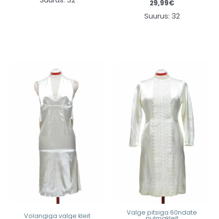
29,99
€
Suurus: 32
Valge pitsiga 60ndate
Volangiga valge kleit
pulmakleit