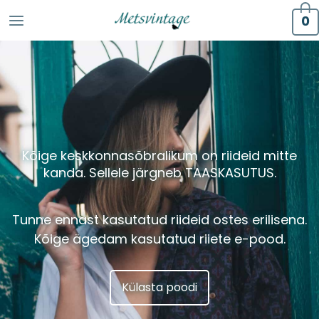
0
Kõige keskkonnasõbralikum on riideid mitte
kanda. Sellele järgneb
TAASKASUTUS.
Tunne ennast kasutatud riideid ostes erilisena.
Kõige ägedam kasutatud riiete e-pood.
Külasta poodi