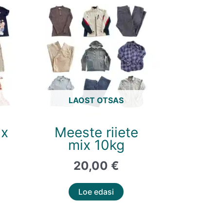
LAOST OTSAS
ix
Meeste riiete
mix 10kg
20,00
€
Loe edasi