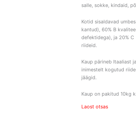
salle, sokke, kindaid, põ
Kotid sisaldavad umbes
kantud), 60% B kvalitee
defektidega), ja 20% C 
riideid.
Kaup pärineb Itaaliast 
inimestelt kogutud rii
jäägid.
Kaup on pakitud 10kg ko
Laost otsas