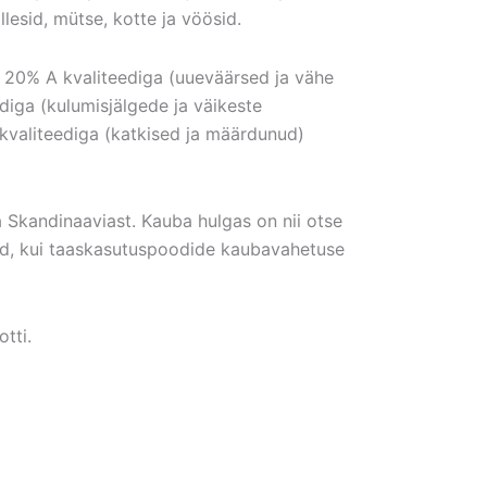
llesid, mütse, kotte ja vöösid.
 20% A kvaliteediga (uueväärsed ja vähe
diga (kulumisjälgede ja väikeste
kvaliteediga (katkised ja määrdunud)
ja Skandinaaviast. Kauba hulgas on nii otse
ded, kui taaskasutuspoodide kaubavahetuse
tti.