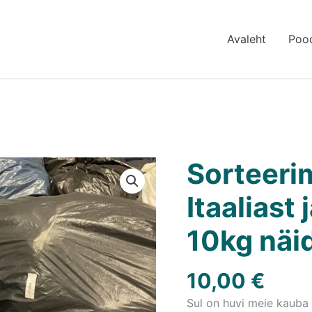
Avaleht
Poo
Sorteeri
Itaaliast
10kg näi
10,00
€
Sul on huvi meie kauba