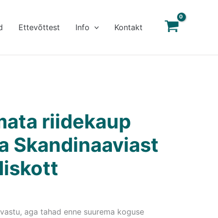
d
Ettevõttest
Info
Kontakt
mata riidekaup
 ja Skandinaaviast
diskott
 vastu, aga tahad enne suurema koguse