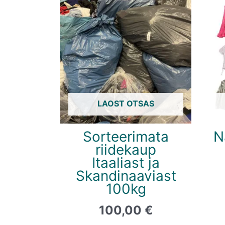
LAOST OTSAS
Sorteerimata
N
riidekaup
Itaaliast ja
Skandinaaviast
100kg
100,00
€