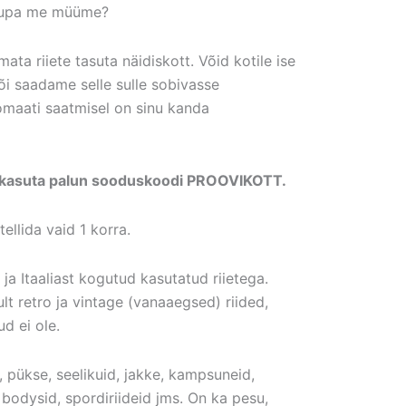
 kaupa me müüme?
mata riiete tasuta näidiskott. Võid kotile ise
või saadame selle sulle sobivasse
omaati saatmisel on sinu kanda
ks kasuta palun sooduskoodi PROOVIKOTT.
tellida vaid 1 korra.
ja Itaaliast kogutud kasutatud riietega.
ult retro ja vintage (vanaaegsed) riided,
d ei ole.
 pükse, seelikuid, jakke, kampsuneid,
d, bodysid, spordiriideid jms. On ka pesu,